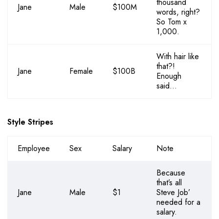
thousand
Jane
Male
$100M
words, right?
So Tom x
1,000.
With hair like
that?!
Jane
Female
$100B
Enough
said…
Style Stripes
Employee
Sex
Salary
Note
Because
that’s all
Jane
Male
$1
Steve Job’
needed for a
salary.