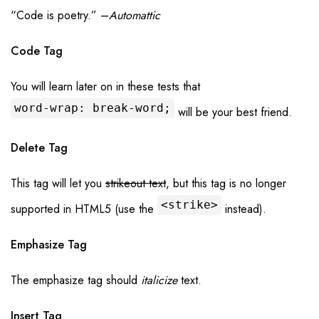
“Code is poetry.” –
Automattic
Code Tag
You will learn later on in these tests that
word-wrap: break-word;
will be your best friend.
Delete Tag
This tag will let you
strikeout text
, but this tag is no longer
<strike>
supported in HTML5 (use the
instead).
Emphasize Tag
The emphasize tag should
italicize
text.
Insert Tag