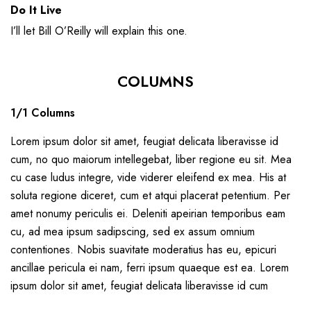
Do It Live
I’ll let Bill O’Reilly will
explain
this one.
COLUMNS
1/1 Columns
Lorem ipsum dolor sit amet, feugiat delicata liberavisse id
cum, no quo maiorum intellegebat, liber regione eu sit. Mea
cu case ludus integre, vide viderer eleifend ex mea. His at
soluta regione diceret, cum et atqui placerat petentium. Per
amet nonumy periculis ei. Deleniti apeirian temporibus eam
cu, ad mea ipsum sadipscing, sed ex assum omnium
contentiones. Nobis suavitate moderatius has eu, epicuri
ancillae pericula ei nam, ferri ipsum quaeque est ea. Lorem
ipsum dolor sit amet, feugiat delicata liberavisse id cum